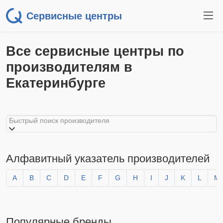
Сервисные центры
Все сервисные центры по
производителям в
Екатеринбурге
Быстрый поиск производителя
Алфавитный указатель производителей
A
B
C
D
E
F
G
H
I
J
K
L
M
Популярные бренды