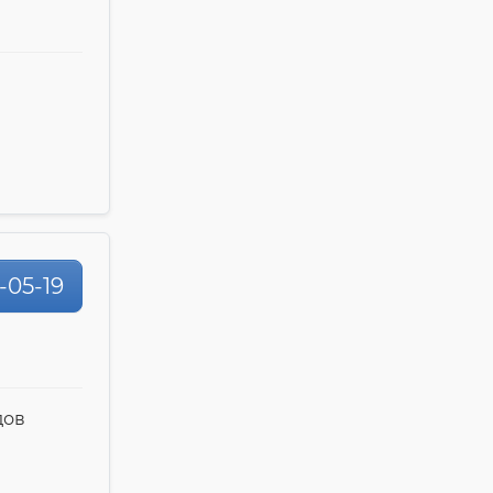
1-05-19
дов