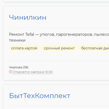
Чинилкин
Ремонт Tefal — утюгов, парогенераторов, пылесо
техники
оплата картой
срочный ремонт
бесплатная ди
Чкалова 256
Откроется завтра в 10:00
БытТехКомплект