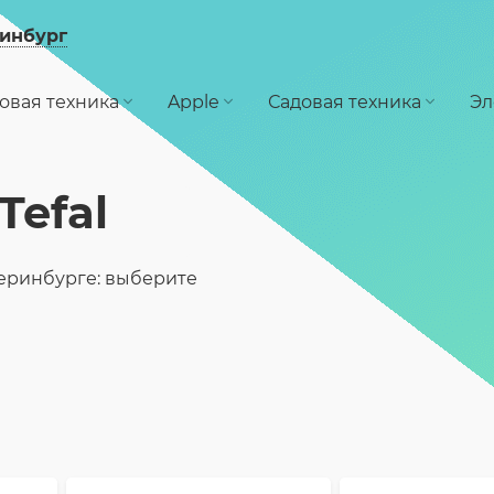
инбург
овая техника
Apple
Садовая техника
Эл
Tefal
теринбурге: выберите