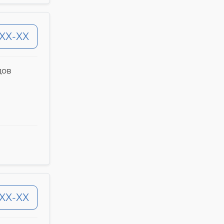
-XX-XX
дов
-XX-XX