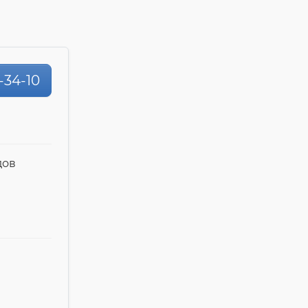
-34-10
дов